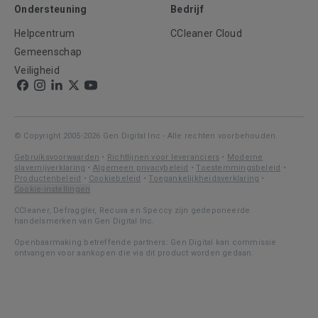
Ondersteuning
Bedrijf
Helpcentrum
CCleaner Cloud
Gemeenschap
Veiligheid
© Copyright 2005-2026 Gen Digital Inc - Alle rechten voorbehouden.
Gebruiksvoorwaarden
•
Richtlijnen voor leveranciers
•
Moderne
slavernijverklaring
•
Algemeen privacybeleid
•
Toestemmingsbeleid
•
Productenbeleid
•
Cookiebeleid
•
Toegankelijkheidsverklaring
•
Cookie-instellingen
CCleaner, Defraggler, Recuva en Speccy zijn gedeponeerde
handelsmerken van Gen Digital Inc.
Openbaarmaking betreffende partners: Gen Digital kan commissie
ontvangen voor aankopen die via dit product worden gedaan.