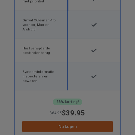
met prioriteit
Omvat CCleaner Pro
voor pc, Mac en
Android
Haal verwijderde
bestanden terug
Systeeminformatie
inspecteren en
bewaken
38% korting!
$39.95
$64.95
Nu kopen