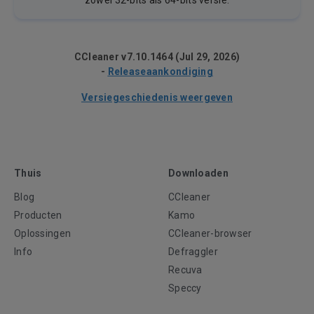
zowel 32-bits als 64-bits versie.
CCleaner v7.10.1464 (Jul 29, 2026)
-
Releaseaankondiging
Versiegeschiedenis weergeven
Thuis
Downloaden
Blog
CCleaner
Producten
Kamo
Oplossingen
CCleaner-browser
Info
Defraggler
Recuva
Speccy