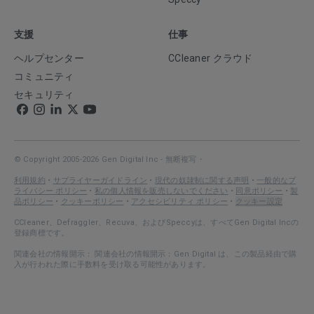
支援
仕事
ヘルプセンター
CCleaner クラウド
コミュニティ
セキュリティ
© Copyright 2005-2026 Gen Digital Inc - 無断複写・
利用規約
•
サプライヤーガイドライン
•
現代の奴隷制に関する声明
•
一般的なプ
ライバシー ポリシー
•
私の個人情報を販売しないでください
•
同意ポリシー
•
製
品ポリシー
•
クッキーポリシー
•
アクセシビリティ ポリシー
•
クッキー設定
CCleaner、Defraggler、Recuva、およびSpeccyは、すべてGen Digital Incの
登録商標です。
関連会社の情報開示： 関連会社の情報開示：Gen Digital は、この製品経由で購
入が行われた際に手数料を受け取る可能性があります。