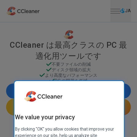
メニューを開
メインコンテンツにスキップ
JA
CCleaner は最高クラスの PC 最
適化用ツールです
不要ファイルの削減
ディスク領域の拡大
より高度なパフォーマンス
PC の問題を低減
無料ダウンロード
CCleaner プロを入手
We value your privacy
30 日間返金保証
CCleaner は
Mac
、
Android
、や
iOS
でも利用可能です
By clicking "OK" you allow cookies that improve your
experience on our site, help us analyze site