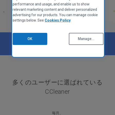
performance and usage, and enable us to show
relevant marketing content and deliver personalized
advertising for our products. You can manage cookie
settings below. See
Cookies Policy
OK
Manage...
で「
非常に良い
」の評価
多くのユーザーに選ばれている
CCleaner
毎月、